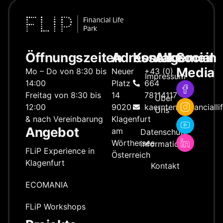
Öffnungszeiten
Adresse
Kontakt
Allgemein
Social
Media
Mo – Do von 8:30 bis
Neuer
+43 (0)
Impressum
14:00
Platz
664
Freitag von 8:30 bis
14
78114117
Über
12:00
9020
kaernten@financialli
Uns
& nach Vereinbarung
Klagenfurt
Angebot
am
Datenschutz­
Wörthersee
information
FLiP Experience in
Österreich
Klagenfurt
Kontakt
ECOMANIA
FLiP Workshops