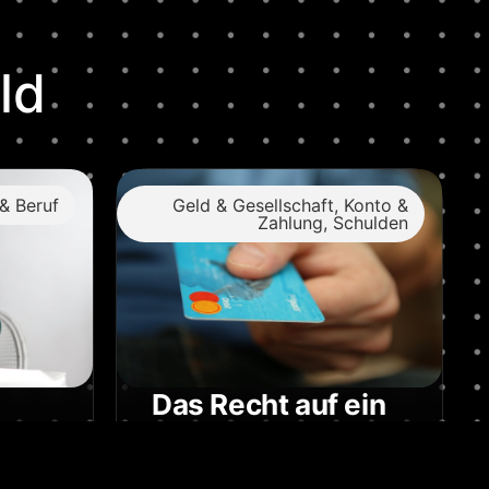
ld
& Beruf
Geld & Gesellschaft
,
Konto &
Zahlung
,
Schulden
Das Recht auf ein
Konto
le
elleicht
Ein Leben ohne Konto ist