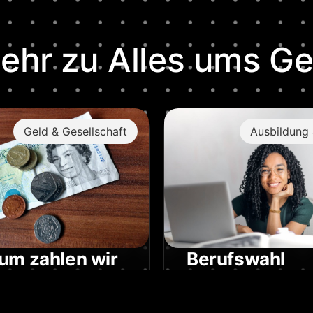
ehr zu
Alles ums Ge
Geld & Gesellschaft
Ausbildung 
um zahlen wir
Berufswahl
Euro?
Wenn du mit der Schu
fertig bist, willst du vi
ro – eine Währung für