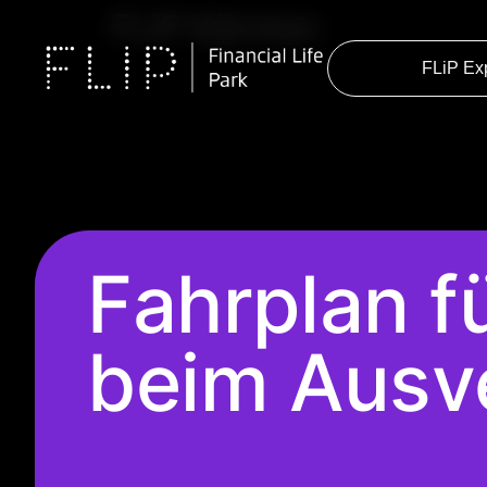
FLiP Kärnten
FLiP Ex
Fahrplan f
beim Ausv