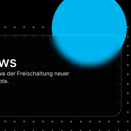
ews
wa der Freischaltung neuer
ote.