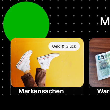
M
Geld & Glück
Markensachen
War
mit 
Markenklamotten sind ‚in‘,
aber sind sie auch ihr Geld
Der Eu