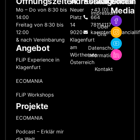
Öffnungszeiten
Adresse
Kontakt
Allgemein
Social
Media
Mo – Do von 8:30 bis
Neuer
+43 (0)
Impressum
14:00
Platz
664
Freitag von 8:30 bis
14
78114117
Über
12:00
9020
kaernten@financialli
Uns
& nach Vereinbarung
Klagenfurt
Angebot
am
Datenschutz­
Wörthersee
information
FLiP Experience in
Österreich
Klagenfurt
Kontakt
ECOMANIA
FLiP Workshops
Projekte
ECOMANIA
Podcast – Erklär mir
die Welt