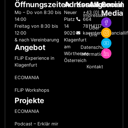
Öffnungszeiten
Adresse
Kontakt
Allgemein
Social
Media
Mo – Do von 8:30 bis
Neuer
+43 (0)
Impressum
14:00
Platz
664
Freitag von 8:30 bis
14
78114117
Über
12:00
9020
kaernten@financialli
Uns
& nach Vereinbarung
Klagenfurt
Angebot
am
Datenschutz­
Wörthersee
information
FLiP Experience in
Österreich
Klagenfurt
Kontakt
ECOMANIA
FLiP Workshops
Projekte
ECOMANIA
Podcast – Erklär mir