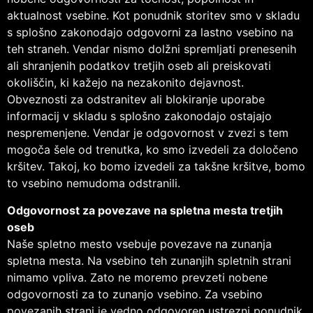
aktualnost vsebine. Kot ponudnik storitev smo v skladu
s splošno zakonodajo odgovorni za lastno vsebino na
teh straneh. Vendar nismo dolžni spremljati prenesenih
ali shranjenih podatkov tretjih oseb ali preiskovati
okoliščin, ki kažejo na nezakonito dejavnost.
Obveznosti za odstranitev ali blokiranje uporabe
informacij v skladu s splošno zakonodajo ostajajo
nespremenjene. Vendar je odgovornost v zvezi s tem
mogoča šele od trenutka, ko smo izvedeli za določeno
kršitev. Takoj, ko bomo izvedeli za takšne kršitve, bomo
to vsebino nemudoma odstranili.
Odgovornost za povezave na spletna mesta tretjih
oseb
Naše spletno mesto vsebuje povezave na zunanja
spletna mesta. Na vsebino teh zunanjih spletnih strani
nimamo vpliva. Zato ne moremo prevzeti nobene
odgovornosti za to zunanjo vsebino. Za vsebino
povezanih strani je vedno odgovoren ustrezni ponudnik