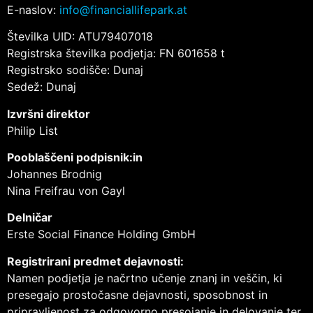
E-naslov:
info@financiallifepark.at
Številka UID: ATU79407018
Registrska številka podjetja: FN 601658 t
Registrsko sodišče: Dunaj
Sedež: Dunaj
Izvršni direktor
Philip List
Pooblaščeni podpisnik:in
Johannes Brodnig
Nina Freifrau von Gayl
Delničar
Erste Social Finance Holding GmbH
Registrirani predmet dejavnosti:
Namen podjetja je načrtno učenje znanj in veščin, ki
presegajo prostočasne dejavnosti, sposobnost in
pripravljenost za odgovorno presojanje in delovanje ter